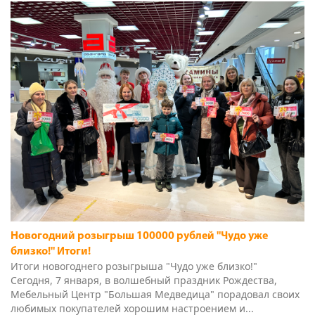
Новогодний розыгрыш 100000 рублей "Чудо уже
близко!" Итоги!
Итоги новогоднего розыгрыша "Чудо уже близко!"
Сегодня, 7 января, в волшебный праздник Рождества,
Мебельный Центр "Большая Медведица" порадовал своих
любимых покупателей хорошим настроением и...
12 июля 2025 г.