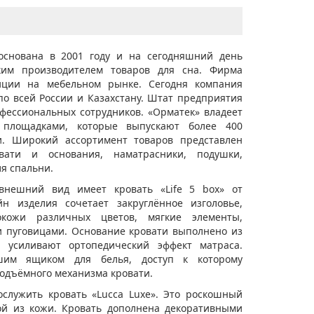
основана в 2001 году и на сегодняшний день
ким производителем товаров для сна. Фирма
ции на мебельном рынке. Сегодня компания
по всей России и Казахстану. Штат предприятия
фессиональных сотрудников. «Орматек» владеет
 площадками, которые выпускают более 400
и. Широкий ассортимент товаров представлен
вати и основания, наматрасники, подушки,
ля спальни.
нешний вид имеет кровать «Life 5 box» от
н изделия сочетает закруглённое изголовье,
кожи различных цветов, мягкие элементы,
 пуговицами. Основание кровати выполнено из
и усиливают ортопедический эффект матраса.
шим ящиком для белья, доступ к которому
одъёмного механизма кровати.
ослужить кровать «Lucca Luxe». Это роскошный
ой из кожи. Кровать дополнена декоративными