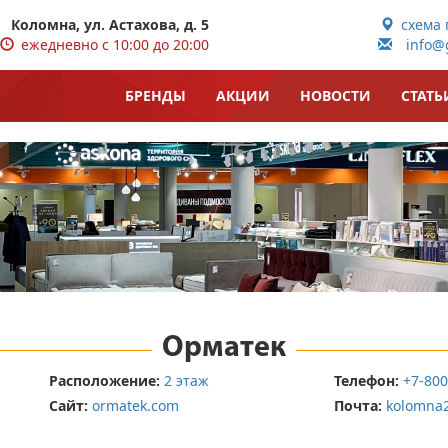
Коломна, ул. Астахова, д. 5
схема 
ежедневно с 10:00 до 20:00
info@g
БРЕНДЫ
АКЦИИ
НОВОСТИ
СТАТЬ
Орматек
Расположение:
2 этаж
Телефон:
+7-800
Сайт:
ormatek.com
Почта:
kolomna