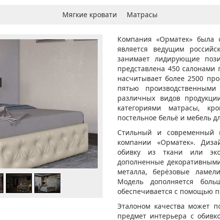
Мягкие кровати
Матрасы
Компания «Орматек» была 
является ведущим российс
занимает лидирующие пози
представлена 450 салонами 
насчитывает более 2500 про
пятью производственными
различных видов продукци
категориями матрасы, кро
постельное бельё и мебель д
Стильный и современный в
компании «Орматек». Дизай
обивку из ткани или эко
дополненные декоративными
металла, берёзовые ламел
Модель дополняется боль
обеспечивается с помощью п
Эталоном качества может п
предмет интерьера с обивк