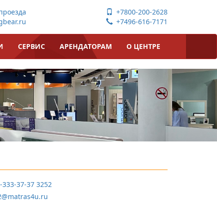
проезда
+7800-200-2628
bear.ru
+7496-616-7171
И
СЕРВИС
АРЕНДАТОРАМ
О ЦЕНТРЕ
-333-37-37 3252
2@matras4u.ru