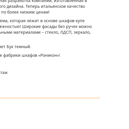
ная разработка компании, изготовленная в
го дизайна. Теперь итальянское качество
 по более низким ценам!
ма, которая лежит в основе шкафов-купе
дежностью! Широкие фасады без ручек можно
ными материалами – стекло, ЛДСП, зеркало,
вет Бук темный.
е фабрики шкафов «Роникон»!
этаж