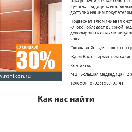
Шкафы-купе «Люкс» собствен
лучших традициях итальянско
доступно нашим покупателям
Подвесная алюминиевая систе
«Люкс» обладает высокой на
декорировать самыми актуаль
кожа.
Скидка действует только на ц
Ждем Вас в фирменном салон
Контакты:
МЦ «Большая медведица», 2 
Телефон: 8 (925) 587-90-41
Как нас найти