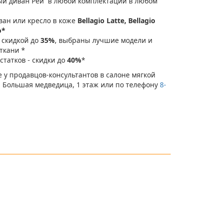
ный диван Рей
в любой комплектации в любом
ван или кресло в коже
Bellagio Latte, Bellagio
o*
 скидкой до​
35%
, выбраны лучшие модели и
ткани *
статков​ - скидки до
40%
*
те у продавцов-консультантов в салоне мягкой
Ц Большая медведица, 1 этаж или по телефону​
8-