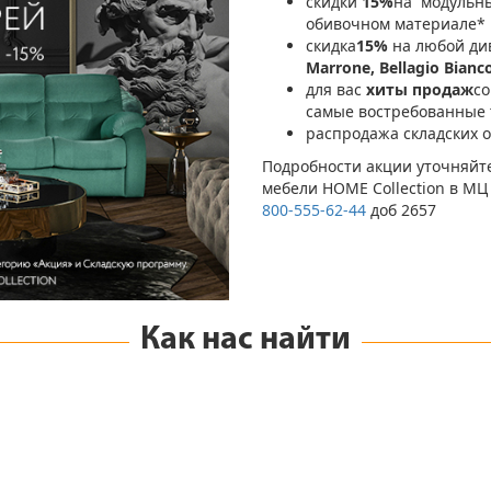
скидки
15%
на​ ​ модуль
обивочном материале*
скидка
15%
на любой ди
Marrone, Bellagio Bianc
для вас
хиты продаж
со
самые востребованные 
распродажа​ складских о
Подробности​
акции
​ уточняй
мебели​ HOME Collection​ в М
800-555-62-44
​ доб 2657
Как нас найти