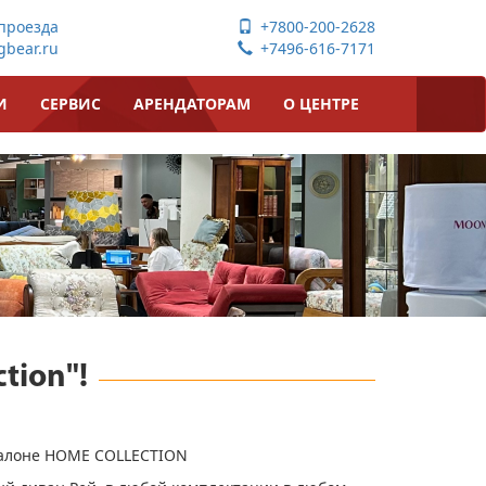
проезда
+7800-200-2628
bear.ru
+7496-616-7171
И
СЕРВИС
АРЕНДАТОРАМ
О ЦЕНТРЕ
tion"!
алоне​ HOME COLLECTION​